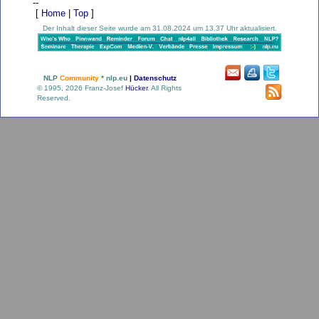
--
[
Home
|
Top
]
Der Inhalt dieser Seite wurde am 31.08.2024 um 13.37 Uhr aktualisiert.
NLP
Community
* nlp.eu
|
Datenschutz
© 1995, 2026 Franz-Josef
Hücker
. All Rights
Reserved.