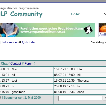
GoTo
:
 [
Info senden
#
QR-Code
]
So 9 Aug 2
Chat (
Contact
#
Forum
)
4 00:31 Max
16.07.21 16:03 Hiu
 13:01 hiii
08.07.21 13:00 hiii
1 13:57 test
18.03.21 19:39 Theresa
9 19:21 hi
26.08.19 19:14 hi
9 15:46 gassiman
01.08.19 10:36 carlo
5
] Besucher seit 1. Mai 2000