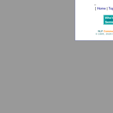
--
[
Home
|
To
NLP
Commun
© 1995, 2026 