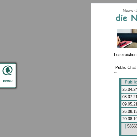
Lesezeichen
Public Chat
--
Public 
25.04.2
08.07.21
09.05.2
26.08.1
20.08.1
[
5856