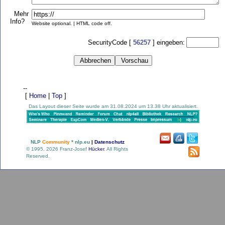
Mehr
Info?
Website optional. | HTML code off.
SecurityCode [
56257
] eingeben:
--
[
Home
|
Top
]
Das Layout dieser Seite wurde am 31.08.2024 um 13.38 Uhr aktualisiert.
NLP
Community
* nlp.eu
|
Datenschutz
© 1995, 2026 Franz-Josef
Hücker
. All Rights
Reserved.