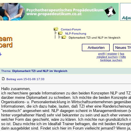
Contact-Forum
NLP-Forschung
Diplomarbeit TZI und NLP im Vergleich
profil
|
register
|
faq
mitglied suchen
|
hilfe
beiträge suchen
Thema:
Diplomarbeit TZI und NLP im Vergleich
Beitrag vom 15-01-06 17:33
Hallo zusammen,
ich recherchiere gerade Informationen zu den beiden Konzepten NLP und TZI
darüber meine Diplomarbeit zu schreiben. Ich möchte die beiden Konzepte a
Organisations- u. Personalentwicklung in Wirtschaftsunternehmen gegenübers
Informationen, die ich dazu habe, lauten, daß TZI eher eine Randerscheinung 
"esoterisch" angesehen wird. NLP dagegen scheint in Managementkreisen (w
hinter vorgehaltener Hand) sehr viel bekannter zu sein und auch eher verwen
welcher Form das geschieht, wäre zu klären. Ich möchte nun grundsätzlich 
so ist. Dazu möchte ich im Idealfall Trainer befragen, die mit beiden Konzep
darin ausgebildet sind. Findet sich hier im Forum vielleicht jemand? Wenn ja