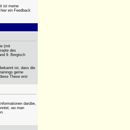
t ist meine
 hier ein Feedback
e (mit
zepte des
and 9. Bergisch
bekannt ist, dass die
rainings gerne
 diese These erst
Informationen darübe,
könntet, wo man
en.