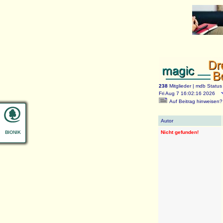
238
Mitglieder |
mdb Status
Fri Aug 7 16:02:16 2026
Auf Beitrag hinweisen
?
Autor
Nicht gefunden!