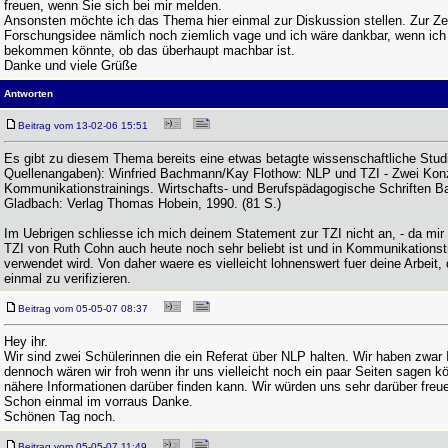
freuen, wenn Sie sich bei mir melden.
Ansonsten möchte ich das Thema hier einmal zur Diskussion stellen. Zur Zei
Forschungsidee nämlich noch ziemlich vage und ich wäre dankbar, wenn ich
bekommen könnte, ob das überhaupt machbar ist.
Danke und viele Grüße
Antworten
Beitrag vom 13-02-06 15:51
Es gibt zu diesem Thema bereits eine etwas betagte wissenschaftliche Studi
Quellenangaben): Winfried Bachmann/Kay Flothow: NLP und TZI - Zwei Kon
Kommunikationstrainings. Wirtschafts- und Berufspädagogische Schriften B
Gladbach: Verlag Thomas Hobein, 1990. (81 S.)
Im Uebrigen schliesse ich mich deinem Statement zur TZI nicht an, - da mir 
TZI von Ruth Cohn auch heute noch sehr beliebt ist und in Kommunikationst
verwendet wird. Von daher waere es vielleicht lohnenswert fuer deine Arbeit,
einmal zu verifizieren.
Beitrag vom 05-05-07 08:37
Hey ihr.
Wir sind zwei Schülerinnen die ein Referat über NLP halten. Wir haben zwar 
dennoch wären wir froh wenn ihr uns vielleicht noch ein paar Seiten sagen 
nähere Informationen darüber finden kann. Wir würden uns sehr darüber freu
Schon einmal im vorraus Danke.
Schönen Tag noch.
Beitrag vom 05-05-07 11:49