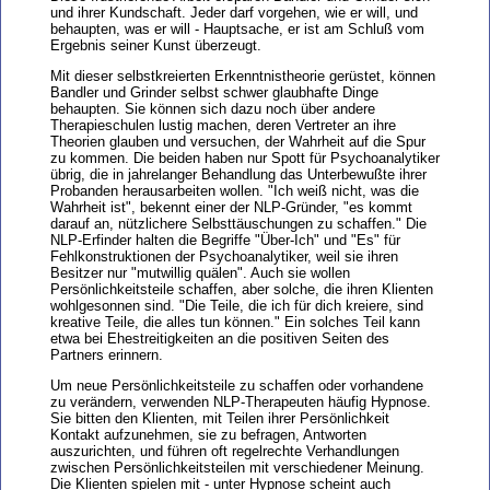
und ihrer Kundschaft. Jeder darf vorgehen, wie er will, und
behaupten, was er will - Hauptsache, er ist am Schluß vom
Ergebnis seiner Kunst überzeugt.
Mit dieser selbstkreierten Erkenntnistheorie gerüstet, können
Bandler und Grinder selbst schwer glaubhafte Dinge
behaupten. Sie können sich dazu noch über andere
Therapieschulen lustig machen, deren Vertreter an ihre
Theorien glauben und versuchen, der Wahrheit auf die Spur
zu kommen. Die beiden haben nur Spott für Psychoanalytiker
übrig, die in jahrelanger Behandlung das Unterbewußte ihrer
Probanden herausarbeiten wollen. "Ich weiß nicht, was die
Wahrheit ist", bekennt einer der NLP-Gründer, "es kommt
darauf an, nützlichere Selbsttäuschungen zu schaffen." Die
NLP-Erfinder halten die Begriffe "Über-Ich" und "Es" für
Fehlkonstruktionen der Psychoanalytiker, weil sie ihren
Besitzer nur "mutwillig quälen". Auch sie wollen
Persönlichkeitsteile schaffen, aber solche, die ihren Klienten
wohlgesonnen sind. "Die Teile, die ich für dich kreiere, sind
kreative Teile, die alles tun können." Ein solches Teil kann
etwa bei Ehestreitigkeiten an die positiven Seiten des
Partners erinnern.
Um neue Persönlichkeitsteile zu schaffen oder vorhandene
zu verändern, verwenden NLP-Therapeuten häufig Hypnose.
Sie bitten den Klienten, mit Teilen ihrer Persönlichkeit
Kontakt aufzunehmen, sie zu befragen, Antworten
auszurichten, und führen oft regelrechte Verhandlungen
zwischen Persönlichkeitsteilen mit verschiedener Meinung.
Die Klienten spielen mit - unter Hypnose scheint auch