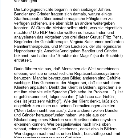
vor sich geht.
Die Erfolgsgeschichte begann in den siebziger Jahren.
Bandler und Grinder fragten sich damals, warum einige
Startherapeuten über beinahe magische Fähigkeiten zu
verfügen schienen, sie aber nicht an andere weitergeben
konnten. Wußten die Meister selbst nicht, was sie eigentlich
machten? Die NLP-Gründer wollten es herausfinden und
analysierten das Vorgehen von drei dieser Gurus: Fritz Perls,
Begründer der Gestalttherapie, Virginia Satir, einer berühmten
Familientherapeutin, und Milton Erickson, der als legendärer
Hypnotiseur gilt. Anschließend gaben Bandler und Grinder
bekannt, sie hätten die "Struktur der Magie" (so ihr Buchtitel)
enträtselt.
Darin führten sie aus, daß Menschen die Welt verschieden
erleben, weil sie unterschiedliche Repräsentationssysteme
benutzen: Manche bevorzugen Bilder, anderen sind Gefühle
wichtiger. Das Geheimnis der Magier sei, daß sie sich ihren
Klienten anpaßten: Denkt der Klient in Bildern, sprechen sie
mit ihm eine visuelle Sprache ("Ich sehe Ihr Problem ..."). Ist
er gefühlsorientiert, folgen sie ihm ("Ich habe das Gefühl,
dies ist jetzt sehr wichtig"). Wie der Klient denkt, läßt sich
angeblich zum einen aus seinen Formulierungen ableiten
("Mein Leben sieht leer aus"). Zum anderen wollen Bandler
und Grinder herausgefunden haben, wie sie aus der
Blickrichtung eines Klienten sein Repräsentationssystem
erkennen können: Wer beispielsweise nach links oben
schaut, erinnert sich an Gesehenes, denkt also in Bildern.
Wer dagegen nach rechts unten blickt, beschäftige sich mit