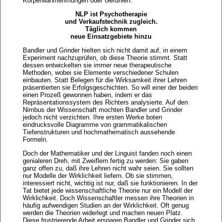
Körperwahmehmungen oder Gefühlen.
NLP ist Psychotherapie
und Verkaufstechnik zugleich.
Täglich kommen
neue Einsatzgebiete hinzu
Bandler und Grinder hielten sich nicht damit auf, in einem
Experiment nachzuprüfen, ob diese Theorie stimmt. Statt
dessen entwickelten sie immer neue therapeutische
Methoden, wobei sie Elemente verschiedener Schulen
einbauten. Statt Belegen für die Wirksamkeit ihrer Lehren
präsentierten sie Erfolgsgeschichten. So will einer der beiden
einen Prozeß gewonnen haben, indem er das
Repräsentationssystem des Richters analysierte. Auf den
Nimbus der Wissenschaft mochten Bandler und Grinder
jedoch nicht verzichten. Ihre ersten Werke boten
eindrucksvolle Diagramme von grammatikalischen
Tiefenstrukturen und hochmathematisch aussehende
Formeln.
Doch der Mathematiker und der Linguist fanden noch einen
genialeren Dreh, mit Zweiflern fertig zu werden: Sie gaben
ganz offen zu, daß ihre Lehren nicht wahr seien. Sie sollten
nur Modelle der Wirklichkeit liefern. Ob sie stimmen,
interessiert nicht, wichtig ist nur, daß sie funktionieren. In der
Tat bietet jede wissenschaftliche Theorie nur ein Modell der
Wirklichkeit. Doch Wissenschaftler messen ihre Theorien in
häufig aufwendigen Studien an der Wirklichkeit. Oft genug
werden die Theorien widerlegt und machen neuen Platz.
Diese frustrierende Arbeit ersparen Bandler und Grinder sich