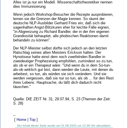
Alles ist ja nur ein Modell. Wissenschaftstheoretiker nennen
dies Immunisierung.
Wenn jedoch Workshop-Besucher die Rezepte ausprobieren,
lernen sie die Grenzen der Magie kennen. So räumt der
deutsche NLP-Ausbilder Gerhard Fries ein, daß sich die
sagenhaften Angst-Blitzkuren eher für leichte Fälle eignen,
"in Abgrenzung zu Richard Bandler, der in der ihm eigenen
Grandiosität behauptet, alle phobischen Reaktionen damit
behandeln zu können".
Der NLP-Meister selbst dürfte sich jedoch an den letzten
Ratschlag seines alten Meisters Erickson halten. Der
Hynotiseur hatte einst dem noch zweifelnden Bandler in
zweideutiger Prophezeiung empfohlen, zumindest so zu tun,
als ob er ein Therapeut wäre: "Und wenn du in dem So-tun-
als-ob wirklich gut bist, dann werden die Leute, mit denen du
arbeitest, so tun, als würden sie sich verändern. Und sie
werden vergessen, daß sie nur so tun, als ob ... für den Rest
ihres Lebens. Hauptsache, du läßt dich dadurch nicht
täuschen."
Quelle: DIE ZEIT Nr. 31, 29.07.94, S. 23 (Themen der Zeit:
S. 28)
--
[
Home
|
Top
]
Der Inhalt dieser Seite wurde am 31.08.2024 um 13.38 Uhr aktualisiert.