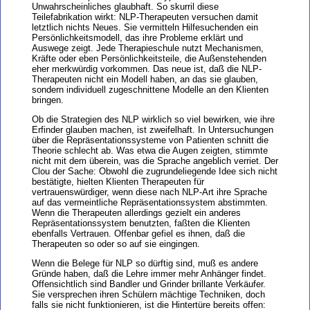
Unwahrscheinliches glaubhaft. So skurril diese
Teilefabrikation wirkt: NLP-Therapeuten versuchen damit
letztlich nichts Neues. Sie vermitteln Hilfesuchenden ein
Persönlichkeitsmodell, das ihre Probleme erklärt und
Auswege zeigt. Jede Therapieschule nutzt Mechanismen,
Kräfte oder eben Persönlichkeitsteile, die Außenstehenden
eher merkwürdig vorkommen. Das neue ist, daß die NLP-
Therapeuten nicht ein Modell haben, an das sie glauben,
sondern individuell zugeschnittene Modelle an den Klienten
bringen.
Ob die Strategien des NLP wirklich so viel bewirken, wie ihre
Erfinder glauben machen, ist zweifelhaft. In Untersuchungen
über die Repräsentationssysteme von Patienten schnitt die
Theorie schlecht ab. Was etwa die Augen zeigten, stimmte
nicht mit dem überein, was die Sprache angeblich verriet. Der
Clou der Sache: Obwohl die zugrundeliegende Idee sich nicht
bestätigte, hielten Klienten Therapeuten für
vertrauenswürdiger, wenn diese nach NLP-Art ihre Sprache
auf das vermeintliche Repräsentationssystem abstimmten.
Wenn die Therapeuten allerdings gezielt ein anderes
Repräsentationssystem benutzten, faßten die Klienten
ebenfalls Vertrauen. Offenbar gefiel es ihnen, daß die
Therapeuten so oder so auf sie eingingen.
Wenn die Belege für NLP so dürftig sind, muß es andere
Gründe haben, daß die Lehre immer mehr Anhänger findet.
Offensichtlich sind Bandler und Grinder brillante Verkäufer.
Sie versprechen ihren Schülern mächtige Techniken, doch
falls sie nicht funktionieren, ist die Hintertüre bereits offen: