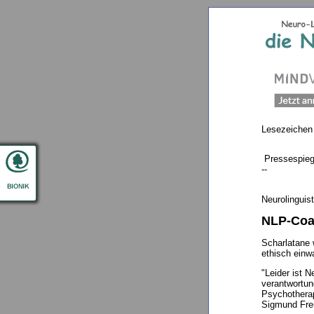
Lesezeichen
Pressespieg
--
Neurolinguis
NLP-Coac
Scharlatane 
ethisch einwa
"Leider ist 
verantwortun
Psychotherap
Sigmund Freu