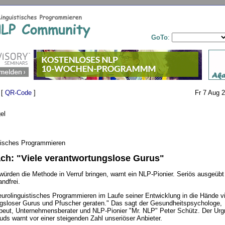
GoTo
:
 [
QR-Code
]
Fr 7 Aug 
el
tisches Programmieren
h: "Viele verantwortungslose Gurus"
würden die Methode in Verruf bringen, warnt ein NLP-Pionier. Seriös ausgeübt 
ndfrei.
Neurolinguistisches Programmieren im Laufe seiner Entwicklung in die Hände vi
gsloser Gurus und Pfuscher geraten." Das sagt der Gesundheitspsychologe,
eut, Unternehmensberater und NLP-Pionier "Mr. NLP" Peter Schütz. Der Urg
ds warnt vor einer steigenden Zahl unseriöser Anbieter.