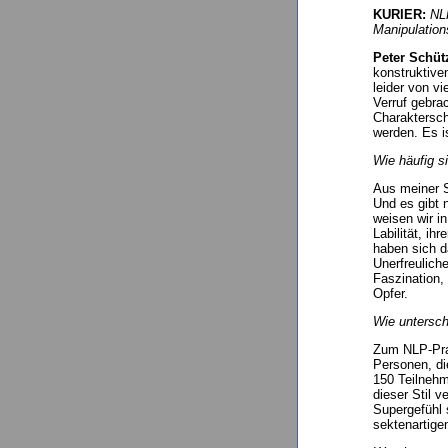
KURIER:
NLP
Manipulation
Peter Schüt
konstruktive
leider von v
Verruf gebra
Charaktersch
werden. Es i
Wie häufig s
Aus meiner S
Und es gibt 
weisen wir i
Labilität, i
haben sich d
Unerfreulich
Faszination,
Opfer.
Wie untersch
Zum NLP-Prac
Personen, di
150 Teilnehm
dieser Stil v
Supergefühl s
sektenartige