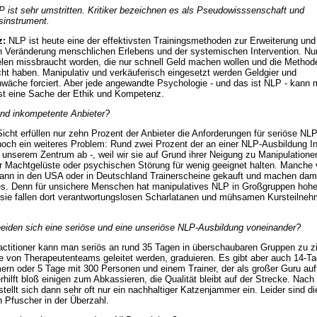
 ist sehr umstritten. Kritiker bezeichnen es als Pseudowisssenschaft und
sinstrument.
z:
NLP ist heute eine der effektivsten Trainingsmethoden zur Erweiterung und
n Veränderung menschlichen Erlebens und der systemischen Intervention. Nu
ielen missbraucht worden, die nur schnell Geld machen wollen und die Method
cht haben. Manipulativ und verkäuferisch eingesetzt werden Geldgier und
wäche forciert. Aber jede angewandte Psychologie - und das ist NLP - kann 
st eine Sache der Ethik und Kompetenz.
ind inkompetente Anbieter?
icht erfüllen nur zehn Prozent der Anbieter die Anforderungen für seriöse N
noch ein weiteres Problem: Rund zwei Prozent der an einer NLP-Ausbildung In
n unserem Zentrum ab -, weil wir sie auf Grund ihrer Neigung zu Manipulationen
hrer Machtgelüste oder psychischen Störung für wenig geeignet halten. Manche
ann in den USA oder in Deutschland Trainerscheine gekauft und machen damit
es. Denn für unsichere Menschen hat manipulatives NLP in Großgruppen hoh
 sie fallen dort verantwortungslosen Scharlatanen und mühsamen Kursteilne
eiden sich eine seriöse und eine unseriöse NLP-Ausbildung voneinander?
titioner kann man seriös an rund 35 Tagen in überschaubaren Gruppen zu z
e von Therapeutenteams geleitet werden, graduieren. Es gibt aber auch 14-T
ern oder 5 Tage mit 300 Personen und einem Trainer, der als großer Guru auft
erhilft bloß einigen zum Abkassieren, die Qualität bleibt auf der Strecke. Na
tellt sich dann sehr oft nur ein nachhaltiger Katzenjammer ein. Leider sind d
n Pfuscher in der Überzahl.