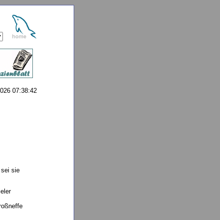
2026 07:38:42
sei sie
eler
roßneffe