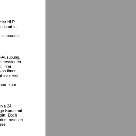
r ist NLP
e damit in
missbraucht
LP-Ausübung.
teressierten
, ihrer
 von ihnen
 sehr viel
e
hmern zum
irka 24
age-Kurse mit
ritt. Doch
ch dem raschen
iese