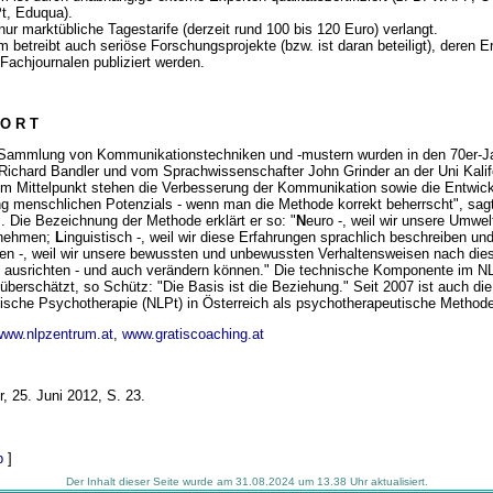
t, Eduqua).
ur marktübliche Tagestarife (derzeit rund 100 bis 120 Euro) verlangt.
m betreibt auch seriöse Forschungsprojekte (bzw. ist daran beteiligt), deren E
Fachjournalen publiziert werden.
 O R T
 Sammlung von Kommunikationstechniken und -mustern wurden in den 70er-
 Richard Bandler und vom Sprachwissenschafter John Grinder an der Uni Kalif
"Im Mittelpunkt stehen die Verbesserung der Kommunikation sowie die Entwic
ng menschlichen Potenzials - wenn man die Methode korrekt beherrscht", sag
. Die Bezeichnung der Methode erklärt er so: "
N
euro -, weil wir unsere Umwel
rnehmen;
L
inguistisch -, weil wir diese Erfahrungen sprachlich beschreiben un
en -, weil wir unsere bewussten und unbewussten Verhaltensweisen nach die
 ausrichten - und auch verändern können." Die technische Komponente im N
überschätzt, so Schütz: "Die Basis ist die Beziehung." Seit 2007 ist auch die
tische Psychotherapie (NLPt) in Österreich als psychotherapeutische Method
www.nlpzentrum.at
,
www.gratiscoaching.at
r, 25. Juni 2012, S. 23.
p
]
Der Inhalt dieser Seite wurde am 31.08.2024 um 13.38 Uhr aktualisiert.