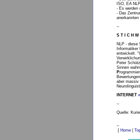
ISO, EA NLP
- Es werden n
- Das Zentru
anerkannten 
--
S T I C H W
NLP - diese
Informatiker
entwickelt. 
Verwirklichu
Peter Schütz
Sinnen wah
P
rogrammier
Bewertungen
aber massiv 
Neurolinguis
INTERNET
--
Quelle: Kurie
--
[
Home
|
To