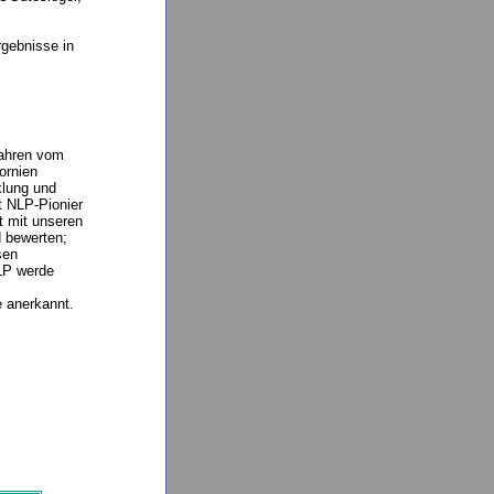
rgebnisse in
Jahren vom
ornien
klung und
t NLP-Pionier
t mit unseren
d bewerten;
sen
LP werde
e anerkannt.