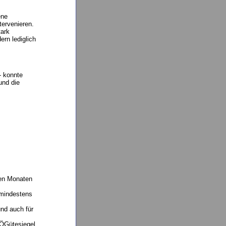
ene
tervenieren.
tark
rn lediglich
- konnte
und die
ben Monaten
, mindestens
nd auch für
OÖGütesiegel,