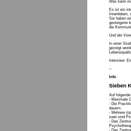
Was kann ma
Es ist ein i
Innenleben, 
Sie haben ei
gesteigerte 
die Kommunik
Und der Vorw
In einer Stu
gezeigt werd
Lebensqualitä
Interview: Er
--
Info
Sieben K
Auf folgende 
- Maximale 
- Die Practi
dauern.
- Mehrere (o
zwei sind Ps
- Das Zentru
Psychothera
- Das Zentru