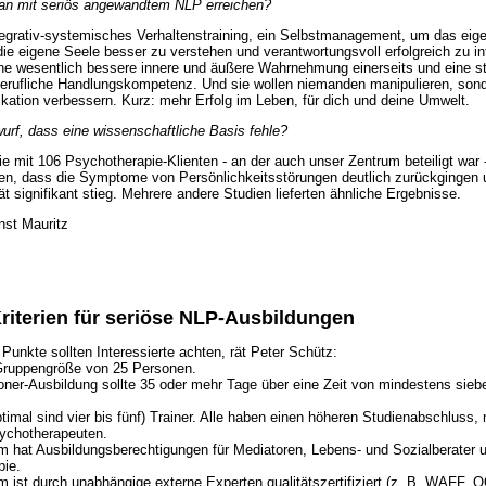
n mit seriös angewandtem NLP erreichen?
ntegrativ-systemisches Verhaltenstraining, ein Selbstmanagement, um das eig
die eigene Seele besser zu verstehen und verantwortungsvoll erfolgreich zu in
ne wesentlich bessere innere und äußere Wahrnehmung einerseits und eine s
berufliche Handlungskompetenz. Und sie wollen niemanden manipulieren, sonde
ation verbessern. Kurz: mehr Erfolg im Leben, für dich und deine Umwelt.
urf, dass eine wissenschaftliche Basis fehle?
die mit 106 Psychotherapie-Klienten - an der auch unser Zentrum beteiligt war 
en, dass die Symptome von Persönlichkeitsstörungen deutlich zurückgingen 
t signifikant stieg. Mehrere andere Studien lieferten ähnliche Ergebnisse.
nst Mauritz
riterien für seriöse NLP-Ausbildungen
Punkte sollten Interessierte achten, rät Peter Schütz:
Gruppengröße von 25 Personen.
tioner-Ausbildung sollte 35 oder mehr Tage über eine Zeit von mindestens sie
ptimal sind vier bis fünf) Trainer. Alle haben einen höheren Studienabschluss
ychotherapeuten.
m hat Ausbildungsberechtigungen für Mediatoren, Lebens- und Sozialberater u
pie.
m ist durch unabhängige externe Experten qualitätszertifiziert (z. B. WAFF, 