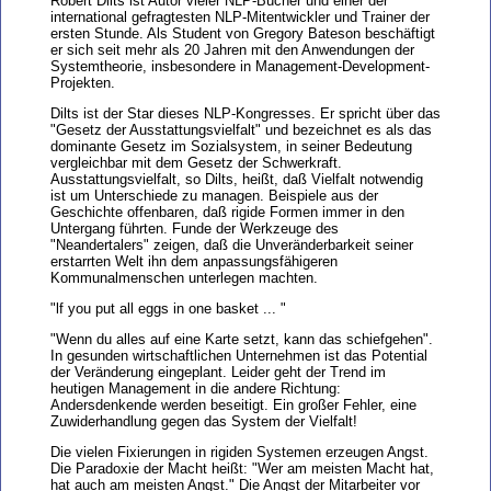
Robert Dilts ist Autor vieler NLP-Bücher und einer der
international gefragtesten NLP-Mitentwickler und Trainer der
ersten Stunde. Als Student von Gregory Bateson beschäftigt
er sich seit mehr als 20 Jahren mit den Anwendungen der
Systemtheorie, insbesondere in Management-Development-
Projekten.
Dilts ist der Star dieses NLP-Kongresses. Er spricht über das
"Gesetz der Ausstattungsvielfalt" und bezeichnet es als das
dominante Gesetz im Sozialsystem, in seiner Bedeutung
vergleichbar mit dem Gesetz der Schwerkraft.
Ausstattungsvielfalt, so Dilts, heißt, daß Vielfalt notwendig
ist um Unterschiede zu managen. Beispiele aus der
Geschichte offenbaren, daß rigide Formen immer in den
Untergang führten. Funde der Werkzeuge des
"Neandertalers" zeigen, daß die Unveränderbarkeit seiner
erstarrten Welt ihn dem anpassungsfähigeren
Kommunalmenschen unterlegen machten.
"lf you put all eggs in one basket ... "
"Wenn du alles auf eine Karte setzt, kann das schiefgehen".
In gesunden wirtschaftlichen Unternehmen ist das Potential
der Veränderung eingeplant. Leider geht der Trend im
heutigen Management in die andere Richtung:
Andersdenkende werden beseitigt. Ein großer Fehler, eine
Zuwiderhandlung gegen das System der Vielfalt!
Die vielen Fixierungen in rigiden Systemen erzeugen Angst.
Die Paradoxie der Macht heißt: "Wer am meisten Macht hat,
hat auch am meisten Angst." Die Angst der Mitarbeiter vor