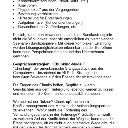
Kontextvermischungen (Privat/Beruf, etc.)
Koalitionen
"Hypotheken" aus der Vergangenheit
Beziehungsverhältnisse
Hilfestellung für Entscheidungen
Aufgaben - Ziel (Kundenorientierungen)
Gesundheitliche Gefährdungen, etc.
Freilich, kann man einwenden, sind diese Sandkastenspiele
nicht die Wirklichkeit, aber sie ermöglichen es, verschiedene
Szenarien durchzuspielen. Mit dieser komplexen Erfahrung
werden Lösungsmöglichkeiten erkennbar und der Betroffene
kann neue Perspektiven für sich und das Unternehmen
gewinnen.
Gesprächsstrategien: "Chunking-Modell"
"Chunking", der amerikanische Slangausdruck aus der
Computerwelt, bezeichnet im NLP die Strategie des
bewußten Bewegens auf den Ebenen der Abstraktionsleiter.
Die Fragen des Chunks helfen, Begriffe zu klären,
Geschichten aus dem Hintergrund lebendig werden zu lassen
und vor allem, die Kommunikationsqualität zu heben.
Wo aber ist der Nutzen? Chunk up's helfen im
Konfliktmanagement das Metaziel der Verhandlungspartner
zu erkennen. "Wofür steht die Forderung des
Verhandlungspartners in der Teilmenge?" Sobald man weiß,
zu welchem Ziel der Konfliktinhalt der Weg ist, kann man der
Frage nachgehen, ob es nicht auch alternative Wege gibt, die
mit den Zielen des Konfliktpartners weniger kollidieren.