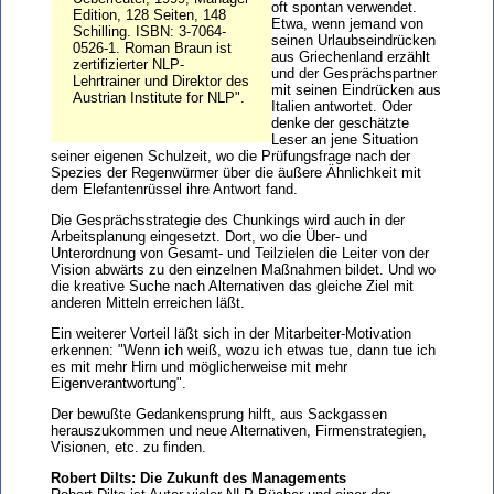
oft spontan verwendet.
Edition, 128 Seiten, 148
Etwa, wenn jemand von
Schilling. ISBN: 3-7064-
seinen Urlaubseindrücken
0526-1. Roman Braun ist
aus Griechenland erzählt
zertifizierter NLP-
und der Gesprächspartner
Lehrtrainer und Direktor des
mit seinen Eindrücken aus
Austrian Institute for NLP".
Italien antwortet. Oder
denke der geschätzte
Leser an jene Situation
seiner eigenen Schulzeit, wo die Prüfungsfrage nach der
Spezies der Regenwürmer über die äußere Ähnlichkeit mit
dem Elefantenrüssel ihre Antwort fand.
Die Gesprächsstrategie des Chunkings wird auch in der
Arbeitsplanung eingesetzt. Dort, wo die Über- und
Unterordnung von Gesamt- und Teilzielen die Leiter von der
Vision abwärts zu den einzelnen Maßnahmen bildet. Und wo
die kreative Suche nach Alternativen das gleiche Ziel mit
anderen Mitteln erreichen läßt.
Ein weiterer Vorteil läßt sich in der Mitarbeiter-Motivation
erkennen: "Wenn ich weiß, wozu ich etwas tue, dann tue ich
es mit mehr Hirn und möglicherweise mit mehr
Eigenverantwortung".
Der bewußte Gedankensprung hilft, aus Sackgassen
herauszukommen und neue Alternativen, Firmenstrategien,
Visionen, etc. zu finden.
Robert Dilts: Die Zukunft des Managements