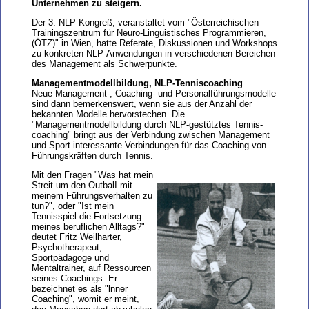
Unternehmen zu steigern.
Der 3. NLP Kongreß, veranstaltet vom "Österreichischen
Trainingszentrum für Neuro-Linguistisches Programmieren,
(ÖTZ)" in Wien, hatte Referate, Diskussionen und Workshops
zu konkreten NLP-Anwendungen in verschiedenen Bereichen
des Management als Schwerpunkte.
Managementmodellbildung, NLP-Tenniscoaching
Neue Management-, Coaching- und Personalführungsmodelle
sind dann bemerkenswert, wenn sie aus der Anzahl der
bekannten Modelle hervorstechen. Die
"Managementmodellbildung durch NLP-gestütztes Tennis-
coaching" bringt aus der Verbindung zwischen Management
und Sport interessante Verbindungen für das Coaching von
Führungskräften durch Tennis.
Mit den Fragen "Was hat mein
Streit um den OutbalI mit
meinem Führungsverhalten zu
tun?", oder "Ist mein
Tennisspiel die Fortsetzung
meines beruflichen Alltags?"
deutet Fritz Weilharter,
Psychotherapeut,
Sportpädagoge und
Mentaltrainer, auf Ressourcen
seines Coachings. Er
bezeichnet es als "lnner
Coaching", womit er meint,