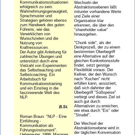
Kommunikationssituationen
Wechseln der
erfolgreich zu sein.
Abstraktionsebenen läßt
Wahmehmungsgenauigkeit,
mitunter vorhandene Werte
Sprachmuster und
und Ziele einer
Strategien gehören ebenso
Organisation klar
zum Handwerk des guten
erkennen, die über den
Führens, wie das
"shareholder value"
Verwirklichen von
hinausgehen.
Wunschzielen und die
"Chunk side", als der
Nutzung von
Denkprozeß, der zu einem
Kraftressourcen.
bestimmten Oberbegriff
Der Autor gibt Anleitung für
eine Alternative auf der
zahlreiche Übungen und
gleichen Konkretionsstufe
unterstützt durch eine
findet, setzt geistige
Vielzahl von Experimenten
Flexibilität voraus. Der
das Selbstteaching und
Kellner, der den Wunsch
Selbstcoaching. Ein
nach "Kuchen" nicht
Arbeitsbuch für
erfüllen kann, assoziiert,
Kommunikationstraining
daß sich dahinter der
und ein Einstieg in die
Überbegriff "Süßspeise"
faszinierende Welt des
verbirgt und dieses Ziel ist
NLP.
auch gut durch
Alternativen zu erreichen,
B.St.
wie etwa durch "Eis" oder
"Strudel".
Roman Braun: "NLP - Eine
Einführung -
Der Wechsel der
Kommunikation als
Abstraktionsebene wird in
Führungsinstrument".
der täglichen Konversation
Ueberreuter, 1999; Manager