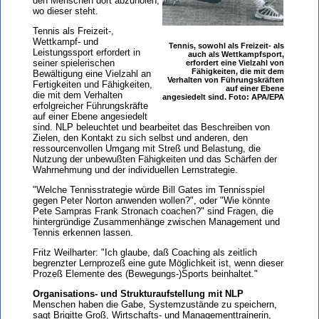
den Menschen dort abzuholen,
wo dieser steht.
Tennis als Freizeit-,
Wettkampf- und
Tennis, sowohl als Freizeit- als
Leistungssport erfordert in
auch als Wettkampfsport,
seiner spielerischen
erfordert eine Vielzahl von
Fähigkeiten, die mit dem
Bewältigung eine Vielzahl an
Verhalten von Führungskräften
Fertigkeiten und Fähigkeiten,
auf einer Ebene
die mit dem Verhalten
angesiedelt sind. Foto: APA/EPA
erfolgreicher Führungskräfte
auf einer Ebene angesiedelt
sind. NLP beleuchtet und bearbeitet das Beschreiben von
Zielen, den Kontakt zu sich selbst und anderen, den
ressourcenvollen Umgang mit Streß und Belastung, die
Nutzung der unbewußten Fähigkeiten und das Schärfen der
Wahrnehmung und der individuellen Lernstrategie.
"Welche Tennisstrategie würde Bill Gates im Tennisspiel
gegen Peter Norton anwenden wollen?", oder "Wie könnte
Pete Sampras Frank Stronach coachen?" sind Fragen, die
hintergründige Zusammenhänge zwischen Management und
Tennis erkennen lassen.
Fritz Weilharter: "Ich glaube, daß Coaching als zeitlich
begrenzter Lernprozeß eine gute Möglichkeit ist, wenn dieser
Prozeß Elemente des (Bewegungs-)Sports beinhaltet."
Organisations- und Strukturaufstellung mit NLP
Menschen haben die Gabe, Systemzustände zu speichern,
sagt Brigitte Groß, Wirtschafts- und Managementtrainerin,