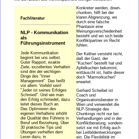
Konkreter werden, down-
chunken, hilft bei der
klaren Abgrenzung, wo
Fachliteratur
durch eine falsche
Phantasie eine
Meinungsverschiedenheit
NLP - Kommunikation
besteht und wo sich beide
als
Konfliktpartner im Recht
Führungsinstrument
fühlen.
Jede Kommunikation
Der Kellner versteht nicht,
beginnt bei uns selbst.
daß der Gast, der
Guter Rapport, exakte
"Kuchen" bestellt hat und
Ziele, exzellentes Verhalten
Apfelkuchen bekommt,
sind drei der wichtigen
enttäuscht ist, hatte dieser
Dinge des "Inner
doch "Marmorkuchen"
Management". Das heißt
erwartet.
vor allem: Vorbild sein!
"Jeder ist seines Erfolges
Gerhard Scheibel ist
Schmied". Und wie man
Coach und
den Erfolg schmiedet, dazu
Organisationsberater in
leitet dieses Buch an.
Wien und verwendet die
Das Optimieren des
NLP-Strategie des
eigenen Verhaltens erhöht
Chunkings nicht nur bei
die Qualität des Führens in
Verhandlungen und in der
Beruf und Beziehung. Über
Konfliktberatung, sondern
30 praktische Tips und
setzt sie mit Erfolg auch
Übungen verhelfen dem
bei Leitbildentwicklungen
Leser dazu, in
ein. Die Flexibilität im