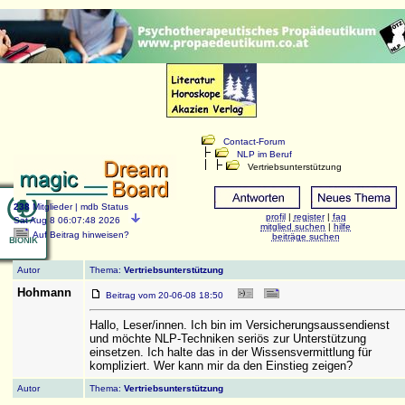
Contact-Forum
NLP im Beruf
Vertriebsunterstützung
238
Mitglieder |
mdb Status
profil
|
register
|
faq
Sat Aug 8 06:07:48 2026
mitglied suchen
|
hilfe
Auf Beitrag hinweisen
?
beiträge suchen
Autor
Thema:
Vertriebsunterstützung
Hohmann
Beitrag vom 20-06-08 18:50
Hallo, Leser/innen. Ich bin im Versicherungsaussendienst
und möchte NLP-Techniken seriös zur Unterstützung
einsetzen. Ich halte das in der Wissensvermittlung für
kompliziert. Wer kann mir da den Einstieg zeigen?
Autor
Thema:
Vertriebsunterstützung