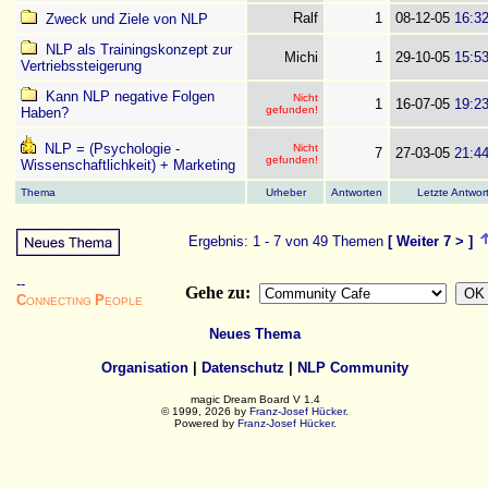
Ralf
1
08-12-05
16:3
Zweck und Ziele von NLP
NLP als Trainingskonzept zur
Michi
1
29-10-05
15:5
Vertriebssteigerung
Kann NLP negative Folgen
Nicht
1
16-07-05
19:2
gefunden!
Haben?
NLP = (Psychologie -
Nicht
7
27-03-05
21:4
gefunden!
Wissenschaftlichkeit) + Marketing
Thema
Urheber
Antworten
Letzte Antwor
Ergebnis: 1 - 7 von 49 Themen
[
Weiter 7
> ]
--
Gehe zu:
C
P
ONNECTING
EOPLE
Neues Thema
Organisation
|
Datenschutz
|
NLP Community
magic Dream Board V 1.4
© 1999, 2026 by
Franz-Josef Hücker
.
Powered by
Franz-Josef Hücker
.