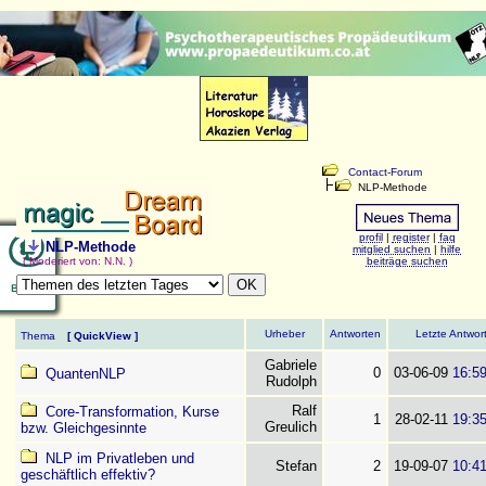
Contact-Forum
NLP-Methode
profil
|
register
|
faq
NLP-Methode
mitglied suchen
|
hilfe
( Moderiert von: N.N. )
beiträge suchen
Urheber
Antworten
Letzte Antwor
Thema
[
QuickView
]
Gabriele
0
03-06-09
16:5
QuantenNLP
Rudolph
Ralf
Core-Transformation, Kurse
1
28-02-11
19:3
Greulich
bzw. Gleichgesinnte
NLP im Privatleben und
Stefan
2
19-09-07
10:4
geschäftlich effektiv?